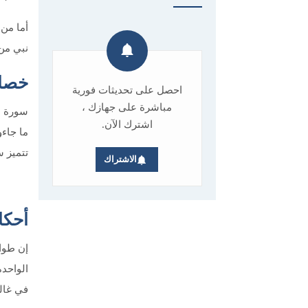
أما من
نبي من 
خصائ
احصل على تحديثات فورية
مباشرة على جهازك ،
سورة هو
اشترك الآن.
ما جاءو
تتميز س
الاشتراك
أحكا
إن طوا
الواحدة
في غالب