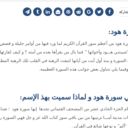
اركة
 هود:
ة هود من أعظم سور القرآن الكريم لما ورد فيها من أوامر جليلة و قصص م
يبتني هـــود وأخواتها ” فما بال من يقرأها بعده من أمته ؟ و كيف لقارئها 
السورة و منذ أول آيت من آياتها لتبعث الرهبة في القلب تلك الرهبة المطمئن
فيما يلي نتناول بعض جوانب هذه السورة العظيمة.
 سورة هود و لماذا سميت بهذ الإسم:
م الجزء الحادي عشر من المصحف العثماني تجدها إنها سورة هود ؛ تعداد 
ات مدنية أمـــا ترتيبها من بين باقي سور كتاب الله عز و جل فهي السورة
“ألم” و نوعها شائع في القرآن .