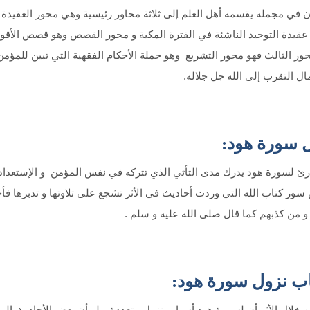
ن في مجمله يقسمه أهل العلم إلى ثلاثة محاور رئيسية وهي محور العقيدة 
قيدة التوحيد الناشئة في الفترة المكية و محور القصص وهو قصص الأقوام ا
حور الثالث فهو محور التشريع وهو جملة الأحكام الفقهية التي تبين للمؤم
ل التقرب إلى الله جل جلاله.
سورة هود:
رئ لسورة هود يدرك مدى التأثي الذي تتركه في نفس المؤمن و الإستعداد ل
ور كتاب الله التي وردت أحاديث في الأثر تشجع على تلاوتها و تدبرها فأج
و من كذبهم كما قال صلى الله عليه و سلم .
ب نزول سورة هود:
 خلال الأثر أن لسورة هود أسباب نزول متعددة و لو أن بعض الأحاديث الو