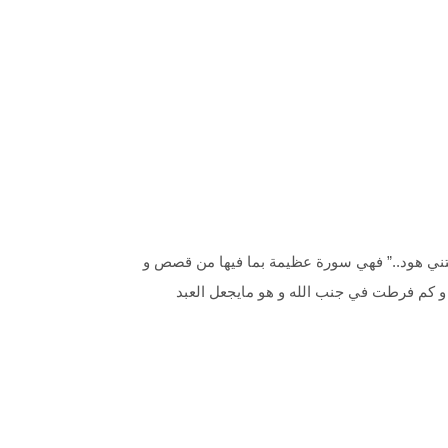
تني هود..” فهي سورة عظيمة بما فيها من قصص و
ه و كم فرطت في جنب الله و هو مايجعل العبد