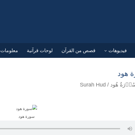
فيديوهات
قصص من القرآن
لوحات قرآنية
معلومات ق
 هود
سورة هود