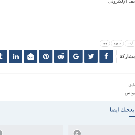
ف الإلكتروني
آيات
سورة
هود
شاركة
ابق
يونس
يعجبك ايضا