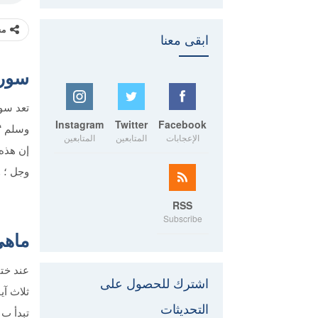
مش
ابقى معنا
سورة
تعد سور
Instagram
Twitter
Facebook
وسلم “ش
الإعجابات
المتابعين
المتابعين
إن هذه 
وجل ؛ و
RSS
Subscribe
ماهي
عند ختا
اشترك للحصول على
ثلاث آي
التحديثات
تبدأ ب 