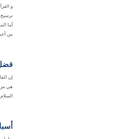
و القرآ
ترسيخ ع
أما الم
من أعما
فضل 
إن القا
هي من س
السلام 
أسبا
يظها من