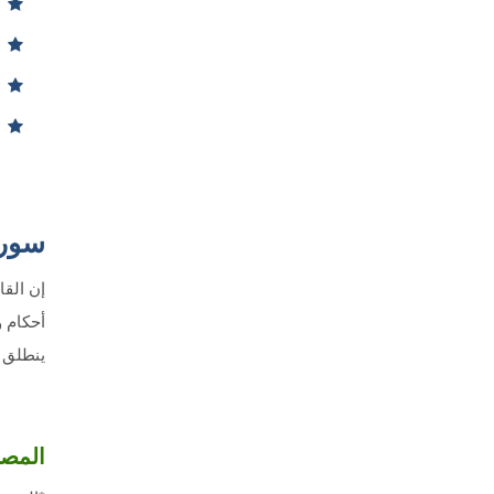
سورة
إن الق
أحكام و
ينطلق م
المصــ