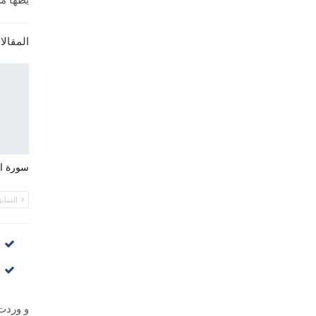
المقالا
سورة ال
الساب
و وردت