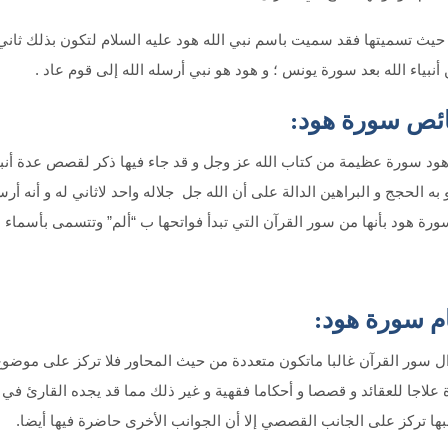
 حيث تسميتها فقد سميت باسم نبي الله هود عليه السلام لتكون بذلك ث
أنبياء الله بعد سورة يونس ؛ و هود هو نبي أرسله الله إلى قوم عاد .
ص سورة هود:
د سورة عظيمة من كتاب الله عز وجل و قد جاء فيها ذكر لقصص عدة أنبياء
 به الحجج و البراهين الدالة على أن الله جل جلاله واحد لاثاني له و أنه أرس
ورة هود بأنها من سور القرآن التي تبدأ فواتحها ب “ألم” وتتسمى بأسماء الأ
م سورة هود:
ل سور القرآن غالبا ماتكون متعددة من حيث المحاور فلا تركز على موضوع
 علاجا للعقائد و قصصا و أحكاما فقهية و غير ذلك مما قد يجده القارئ ف
ها تركز على الجانب القصصي إلا أن الجوانب الأخرى حاضرة فيها أيضا.