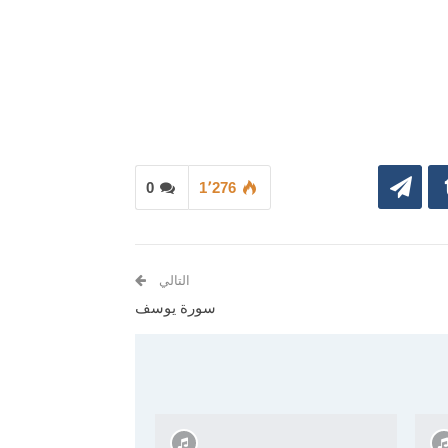
0
1٬276
التالي
سورة يوسف