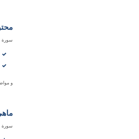
محتو
سورة ه
و مواضي
ماهي
سورة ه