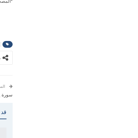
*المصح
م
الس
سورة 
قد 