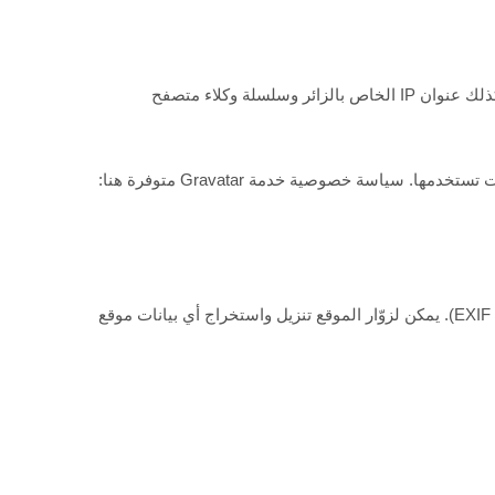
، نجمع البيانات الموضحة في نموذج التعليقات، وكذلك عنوان IP الخاص بالزائر وسلسلة وكلاء متصفح
قد يتم توفير سلسلة مجهولة المصدر تم إنشاؤها من عنوان بريدك الإلكتروني (وتسمى أيضًا hash) إلى خدمة Gravatar لمعرفة ما إذا كنت تستخدمها. سياسة خصوصية خدمة Gravatar متوفرة هنا:
، يجب تجنب تحميل الصور مع بيانات الموقع المضمنة (EXIF GPS). يمكن لزوّار الموقع تنزيل واستخراج أي بيانات موقع