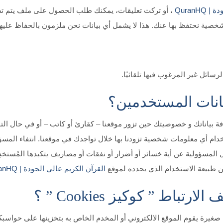
QuranH
، أو تركت تعليقات، يمكنك طلب الحصول على ملف يتم تصد
خصية نحتفظ بها عنك. هذا لا يشمل أي بيانات نحن ملزمون بالحفاظ عليها لأ
ائل غير المرغوب فيها تلقائيًا.
انات المستخدمين؟
فة بياناتك و خصوصيتك حين تزور موقعنا – كقارئ أو كاتب – أو في حال التو
م أي معلومات شخصية تزودنا بها خلال تواجدك في موقعنا. انتفاء المسؤول
المسؤولية عن أية خسائر أو أضرار أو نفقات أو مصاريف يتكبدها المُستخد
عن طبيعة الاستخدام الذي يحدده لموقع
القرآن الكريم عالي الجودة | QuranHQ
اط ” كوكيز Cookies ” ؟
ريف الارتباط الكوكيز Cookies و هي ملفات صغيرة يقوم الموقع الالكتروني أو المخدم الخاص به 