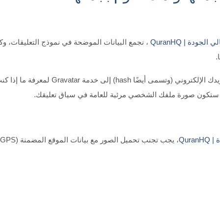
لجودة | QuranHQ
.
Qura