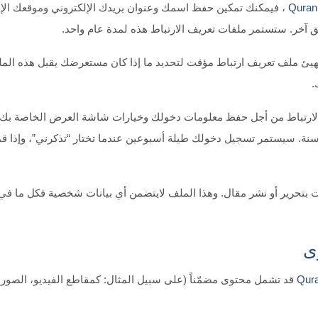
، فيمكنك تمكين حفظ اسمك وعنوان بريدك الإلكتروني وموقعك الإل
 آخر. ستستمر ملفات تعريف الارتباط هذه لمدة عام واحد.
يئ ملف تعريف ارتباط مؤقت لتحديد ما إذا كان مستعرضك يقبل هذه الملف
.
ف الارتباط من أجل حفظ معلومات دخولك وخيارات شاشة العرض الخاصة بك.
 سنة. سيستمر تسجيل دخولك طيلة أسبوعين عندما تختار “تذكرني”، وإ
حرير أو نشر مقال. وهذا الملف لايتضمن أي بيانات شخصية فكل ما في الأ
ى
قد تشمل محتوى مضمّناً (على سبيل المثال: كمقاطع الفيديو، الصور، 