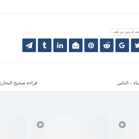
ف ادريس عن خلف
ء – الناس
قراءة صحيح البخاري من ح