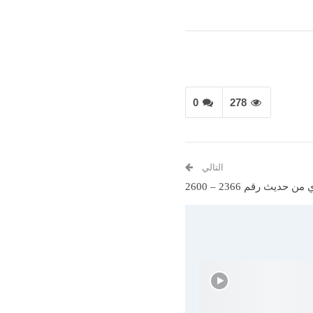
0
278
التالي
ديث رقم 2366 – 2600