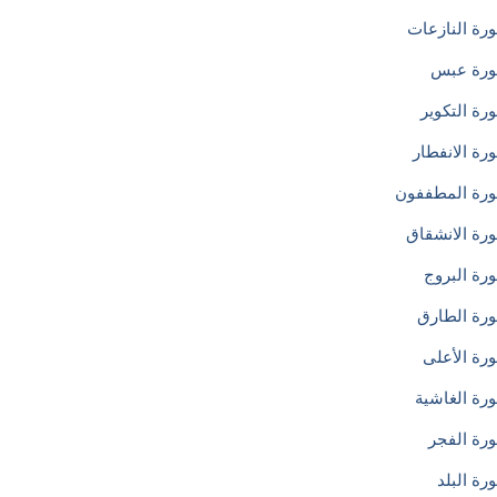
رة النازعات
رة عبس
رة التكوير
رة الانفطار
رة المطففون
رة الانشقاق
رة البروج
رة الطارق
رة الأعلى
رة الغاشية
رة الفجر
ة البلد